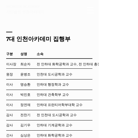
INCHEON ACADEMY
사단법인 인천아카데미
7
대 인천아카데미 집행부
구분
성명
소속
이사장
최순자
전 인하대 화학공학과 교수, 전 인하대 총장
원장
윤병조
인천대 도시공학과 교수
이사
명승환
인하대 행정학과 교수​
이사
박진호
인하대 건축학부 교수
​이사
​정연재
인하대 프런티어학부대학 교수
감사
전찬기
전 인천대 도시공학과 교수
감사
김기우
인하대 기계공학과 교수
​간사
​심상은
​인하대 화학공학과 교수