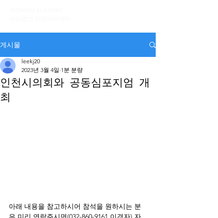
INCHEON ACADEMY
사단법인 인천아카데미
게시물
leekj20
2023년 3월 4일
1분 분량
인천시의회와 공동심포지엄 개
최
아래 내용을 참고하시어 참석을 원하시는 분
은 미리 연락주시면(032-860-9161 이경자) 자